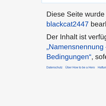
Diese Seite wurde 
blackcat2447
bearb
Der Inhalt ist verf
„Namensnennung – 
Bedingungen“
, so
Datenschutz
Über How to be a Hero
Haftu