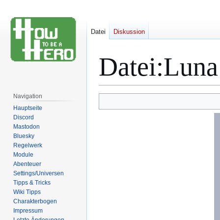
Datei
Diskussion
Datei
:
Luna
Navigation
Zur
Zur
Hauptseite
Navigation
Suche
Discord
springen
springen
Mastodon
Bluesky
Regelwerk
Module
Abenteuer
Settings/Universen
Tipps & Tricks
Wiki Tipps
Charakterbogen
Impressum
Letzte Änderungen