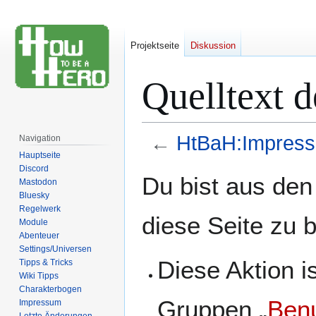
Projektseite
Diskussion
Quelltext 
←
HtBaH:Impres
Navigation
Hauptseite
Discord
Zur
Zur
Du bist aus den
Mastodon
Navigation
Suche
Bluesky
springen
springen
Regelwerk
diese Seite zu 
Module
Abenteuer
Settings/Universen
Diese Aktion i
Tipps & Tricks
Wiki Tipps
Charakterbogen
Gruppen „
Benu
Impressum
Letzte Änderungen