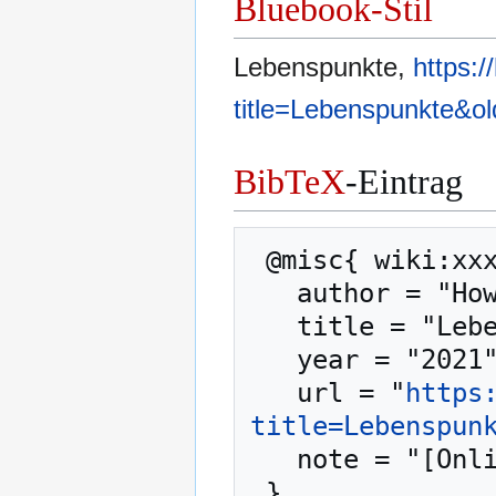
Bluebook-Stil
Lebenspunkte,
https:
title=Lebenspunkte&o
BibTeX
-Eintrag
 @misc{ wiki:xxx,

   author = "How to be a Hero",

   title = "Lebenspunkte --- How to be a Hero{,} ",

   year = "2021",

   url = "
https
title=Lebenspun
   note = "[Online; abgerufen am 7. August 2026]"
