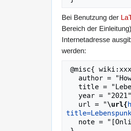
Bei Benutzung der
La
Bereich der Einleitung
Internetadresse ausg
werden:
 @misc{ wiki:xxx,

   author = "How to be a Hero",

   title = "Lebenspunkte --- How to be a Hero{,} ",

   year = "2021",

   url = "
\url{
title=Lebenspun
   note = "[Online; abgerufen am 7. August 2026]"
