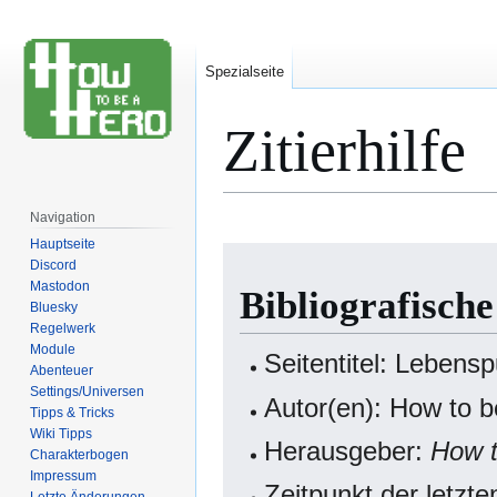
Spezialseite
Zitierhilfe
Navigation
Hauptseite
Zur
Zur
Discord
Navigation
Suche
Mastodon
Bibliografisch
springen
springen
Bluesky
Regelwerk
Module
Seitentitel: Lebens
Abenteuer
Settings/Universen
Autor(en): How to b
Tipps & Tricks
Wiki Tipps
Herausgeber:
How t
Charakterbogen
Impressum
Zeitpunkt der letzt
Letzte Änderungen