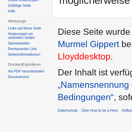
möglicherweise 
Zufällige Seite
Hilfe
Werkzeuge
Links auf diese Seite
Diese Seite wurde
Änderungen an
verlinkten Seiten
Murmel Gippert
bea
Spezialseiten
Permanenter Link
Lloyddesktop
.
Seiten­­informationen
Drucken/Exportieren
Der Inhalt ist verf
Als PDF herunterladen
Druckversion
„Namensnennung – 
Bedingungen“
, so
Datenschutz
Über How to be a Hero
Haftu