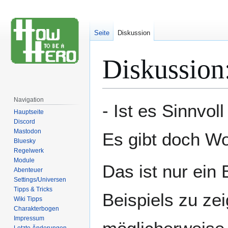
Seite
Diskussion
Diskussion
Navigation
Zur
Zur
- Ist es Sinnvol
Hauptseite
Navigation
Suche
Discord
springen
springen
Mastodon
Es gibt doch Wo
Bluesky
Regelwerk
Module
Das ist nur ein
Abenteuer
Settings/Universen
Tipps & Tricks
Beispiels zu ze
Wiki Tipps
Charakterbogen
Impressum
Letzte Änderungen