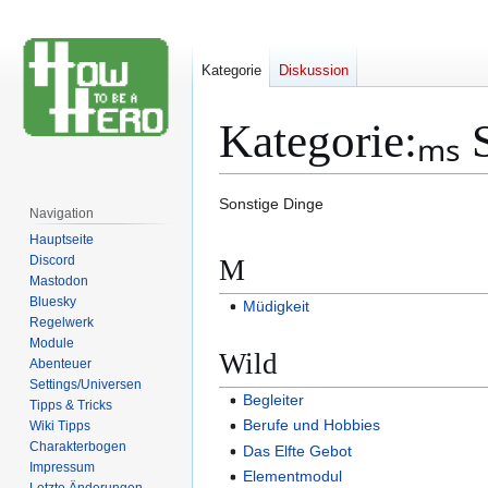
Kategorie
Diskussion
Kategorie
:
ₘₛ 
Zur
Zur
Sonstige Dinge
Navigation
Navigation
Suche
Hauptseite
springen
springen
Discord
M
Mastodon
Bluesky
Müdigkeit
Regelwerk
Module
Wild
Abenteuer
Settings/Universen
Begleiter
Tipps & Tricks
Berufe und Hobbies
Wiki Tipps
Charakterbogen
Das Elfte Gebot
Impressum
Elementmodul
Letzte Änderungen