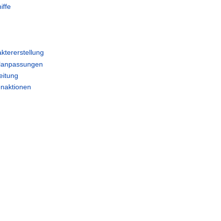
iffe
ktererstellung
elanpassungen
eitung
enaktionen