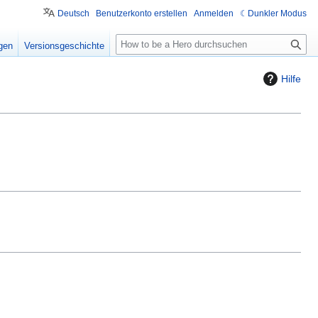
Deutsch
Benutzerkonto erstellen
Anmelden
Dunkler Modus
S
igen
Versionsgeschichte
u
c
Hilfe
h
e