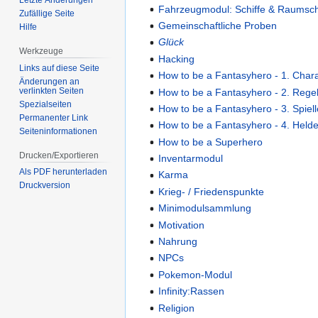
Fahrzeugmodul: Schiffe & Raumsch
Zufällige Seite
Gemeinschaftliche Proben
Hilfe
Glück
Werkzeuge
Hacking
Links auf diese Seite
How to be a Fantasyhero - 1. Chara
Änderungen an
verlinkten Seiten
How to be a Fantasyhero - 2. Reg
Spezialseiten
How to be a Fantasyhero - 3. Spiell
Permanenter Link
How to be a Fantasyhero - 4. Held
Seiten­­informationen
How to be a Superhero
Drucken/Exportieren
Inventarmodul
Als PDF herunterladen
Karma
Druckversion
Krieg- / Friedenspunkte
Minimodulsammlung
Motivation
Nahrung
NPCs
Pokemon-Modul
Infinity:Rassen
Religion