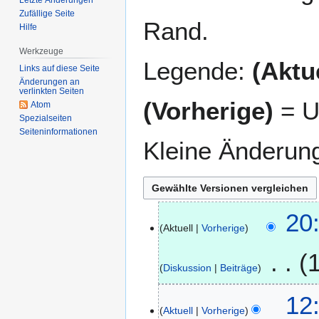
Zufällige Seite
Rand.
Hilfe
Werkzeuge
Legende:
(Aktue
Links auf diese Seite
Änderungen an
verlinkten Seiten
(Vorherige)
= U
Atom
Spezialseiten
Seiten­­informationen
Kleine Änderun
20
2
Aktuell
Vorherige
9
.
Diskussion
Beiträge
K
M
12
2
e
Aktuell
Vorherige