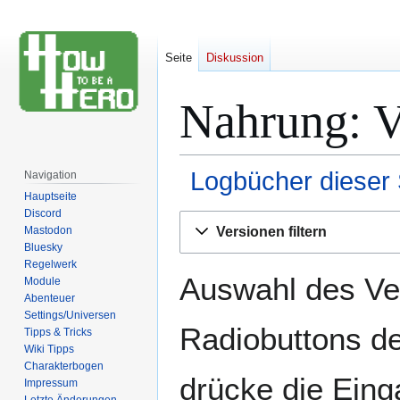
Seite
Diskussion
Nahrung: V
Logbücher dieser 
Navigation
Hauptseite
Discord
Zur
Zur
Mastodon
Versionen filtern
Navigation
Suche
Bluesky
springen
springen
Regelwerk
Auswahl des Ver
Module
Abenteuer
Settings/Universen
Radiobuttons de
Tipps & Tricks
Wiki Tipps
Charakterbogen
drücke die Eing
Impressum
Letzte Änderungen